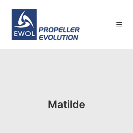
HOME
COMPANY
PROPELLERS
CUSTOMER SERVICE
Matilde
NEWS & MEDIA
CONTACTS
SHOP
ENG