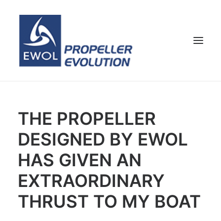
HOME
THE PROPELLER
COMPANY
DESIGNED BY EWOL
PROPELLERS
CUSTOMER SERVICE
HAS GIVEN AN
NEWS & MEDIA
EXTRAORDINARY
CONTACTS
THRUST TO MY BOAT
SHOP
ENG