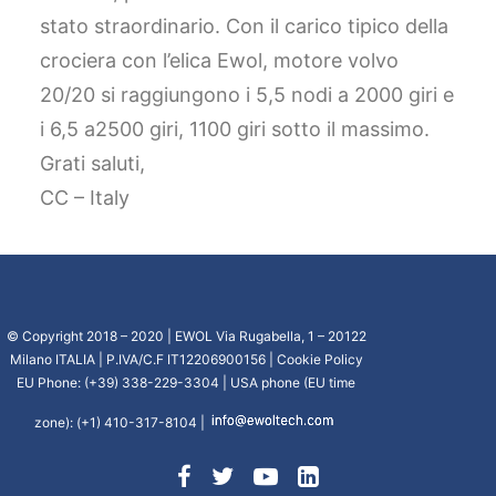
stato straordinario. Con il carico tipico della
crociera con l’elica Ewol, motore volvo
20/20 si raggiungono i 5,5 nodi a 2000 giri e
i 6,5 a2500 giri, 1100 giri sotto il massimo.
Grati saluti,
CC – Italy
© Copyright 2018 – 2020 | EWOL Via Rugabella, 1 – 20122
Milano ITALIA | P.IVA/C.F IT12206900156 |
Cookie Policy
EU Phone: (+39) 338-229-3304 | USA phone (EU time
zone): (+1) 410-317-8104 |