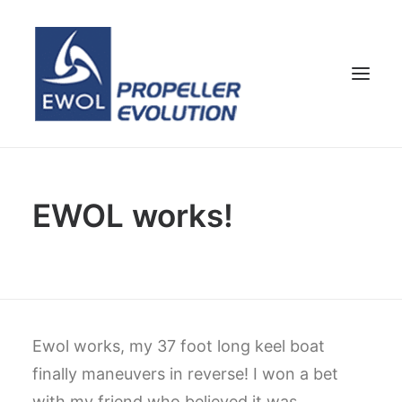
HOME
EWOL works!
COMPANY
PROPELLERS
CUSTOMER SERVICE
NEWS & MEDIA
CONTACTS
Ewol works, my 37 foot long keel boat
SHOP
finally maneuvers in reverse!
I won a bet
ENG
with my friend who believed it was