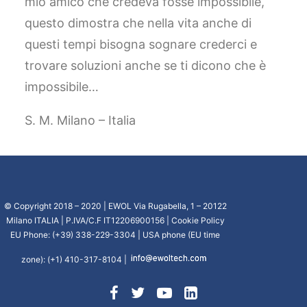
mio amico che credeva fosse impossibile,
questo dimostra che nella vita anche di
questi tempi bisogna sognare crederci e
trovare soluzioni anche se ti dicono che è
impossibile…
S. M. Milano – Italia
© Copyright 2018 – 2020 | EWOL Via Rugabella, 1 – 20122
Milano ITALIA | P.IVA/C.F IT12206900156 |
Cookie Policy
EU Phone: (+39) 338-229-3304 | USA phone (EU time
zone): (+1) 410-317-8104 |