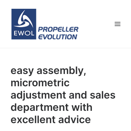
HOME
easy assembly,
COMPANY
micrometric
PROPELLERS
CUSTOMER SERVICE
adjustment and sales
NEWS & MEDIA
department with
CONTACTS
excellent advice
SHOP
ENG