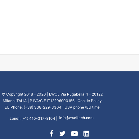
© Copyright 2018 – 2020 | EWOL Via Rugabella, 1 – 20122
Milano ITALIA | P.IVA/C.F IT12206900156 |
Cookie Policy
EU Phone: (+39) 338-229-3304 | USA phone (EU time
zone): (+1) 410-317-8104 |