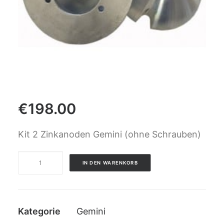
CART
GO TO US WEBSITE
€
198.00
Kit 2 Zinkanoden Gemini (ohne Schrauben)
Kit
IN DEN WARENKORB
2
Zinkanoden
Gemini
(ohne
Kategorie
Gemini
Schrauben)